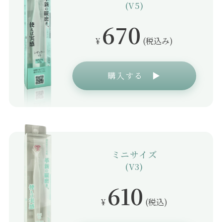
(V5)
670
¥
(税込み)
購入する ▶
ミニサイズ
(V3)
610
¥
(税込)