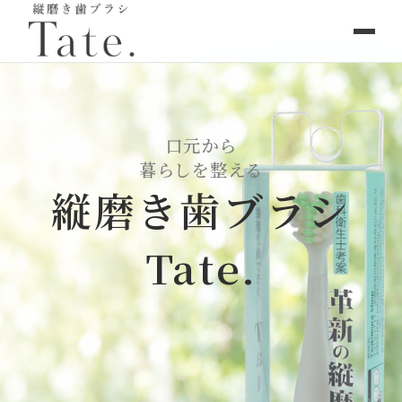
口元から
暮らしを整える
縦磨き歯ブラシ
Tate.